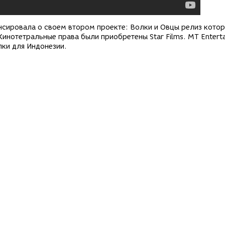
нсировала о своем втором проекте: Волки и Овцы релиз кото
Кинотетральные права были приобретены Star Films. МТ Entert
лки для Индонезии.