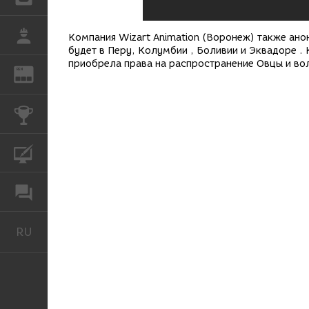
РАБОТА
Компания Wizart Animation (Воронеж) также ано
будет в Перу, Колумбии , Боливии и Эквадоре . 
приобрела права на распространение Овцы и во
REN
ЖУРНАЛ
КОНКУРСЫ
КУРСЫ
ФОРУМ
RU
Русский