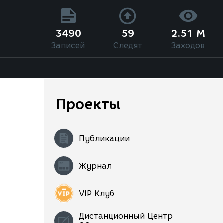
3490
59
2.51 M
Записей
Следят
Заходов
Проекты
Публикации
Журнал
VIP Клуб
Дистанционный Центр