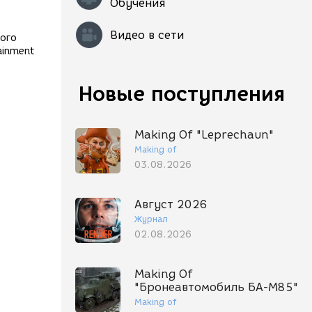
Обучения
Видео в сети
рого
ainment
Новые поступления
Making Of "Leprechaun"
Making of
03.08.2026
Август 2026
Журнал
02.08.2026
Making Of
"Бронеавтомобиль БА-М85"
Making of