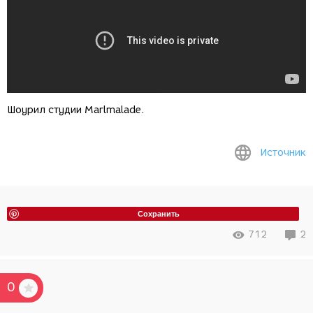
Шоурил студии Marlmalade.
Источник
Сохранить
712
2
0