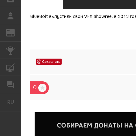
РАБОТА
BlueBolt
выпустили свой
VFX
Showreel
в 2012 го
REN
ЖУРНАЛ
КОНКУРСЫ
Сохранить
КУРСЫ
ФОРУМ
0
RU
Русский