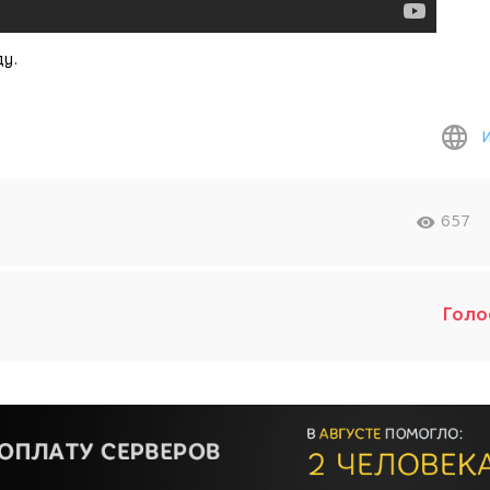
ду.
657
Голо