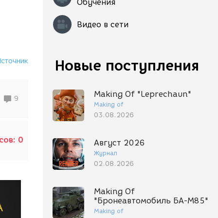
Обучения
Видео в сети
Источник
Новые поступления
Making Of "Leprechaun"
9
Making of
03.08.2026
сов:
0
Август 2026
Журнал
02.08.2026
Making Of
"Бронеавтомобиль БА-М85"
Making of