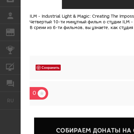
РАБОТА
ILM - Industrial Light & Magic: Creating The Imposs
Четвертый 10-ти минутный фильм о студии ILM - In
В среии из 6-ти фильмов, вы узнаете, как студи
REN
ЖУРНАЛ
КОНКУРСЫ
КУРСЫ
Сохранить
ФОРУМ
0
RU
Русский