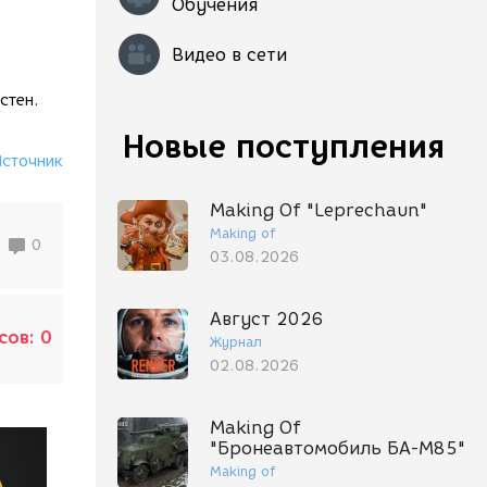
Обучения
Видео в сети
стен.
Новые поступления
Источник
Making Of "Leprechaun"
Making of
0
03.08.2026
Август 2026
сов:
0
Журнал
02.08.2026
Making Of
"Бронеавтомобиль БА-М85"
Making of