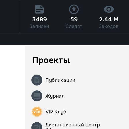
3489
59
2.44 M
Записей
Следят
Заходов
Проекты
Публикации
Журнал
VIP Клуб
Дистанционный Центр