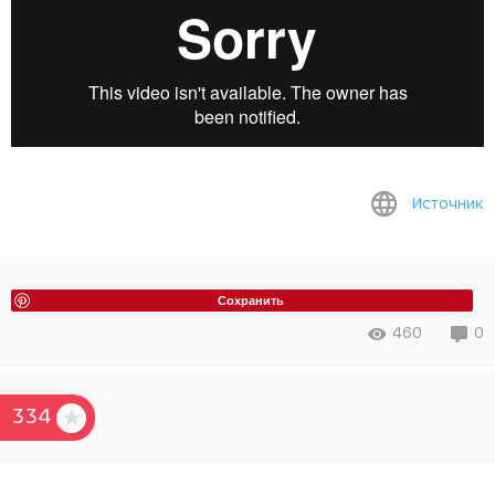
Источник
Сохранить
460
0
334