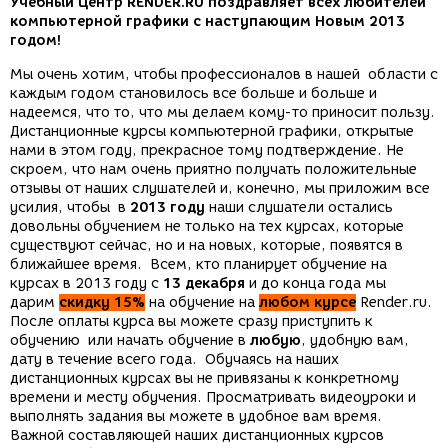
Учебный Центр RENDER.RU
поздравляет всех любителей
компьютерной графики с наступающим
Новым 2013
годом!
Мы очень хотим, чтобы профессионалов в нашей области с
каждым годом становилось все больше и больше и
надеемся, что то, что мы делаем кому-то приносит пользу.
Дистанционные курсы компьютерной графики, открытые
нами в этом году, прекрасное тому подтверждение. Не
скроем, что нам очень приятно получать положительные
отзывы от наших слушателей и, конечно, мы приложим все
усилия, чтобы в
2013 году
наши слушатели остались
довольны обучением не только на тех курсах, которые
существуют сейчас, но и на новых, которые, появятся в
ближайшее время. Всем, кто планирует обучение на
курсах в 2013 году с
13 декабря
и до конца года мы
дарим
скидку 15%
на обучение на
любом курсе
Render.ru.
После оплаты курса вы можете сразу приступить к
обучению или начать обучение в
любую
, удобную вам,
дату в течение всего года. Обучаясь на наших
дистанционных курсах вы не привязаны к конкретному
времени и месту обучения. Просматривать видеоуроки и
выполнять задания вы можете в удобное вам время.
Важной составляющей наших дистанционных курсов