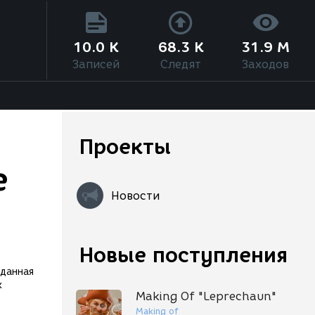
10.0 K
68.3 K
31.9 M
Записей
Следят
Заходов
Проекты
e
Новости
Новые поступления
зданная
х
Making Of "Leprechaun"
Making of