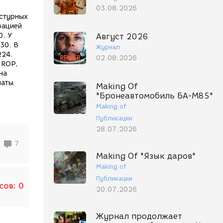
03.08.2026
кстурных
рацией
0. У
Август 2026
30. В
Журнал
224.
02.08.2026
 ROP,
на
латы
Making Of
"Бронеавтомобиль БА-М85"
Making of
Публикации
28.07.2026
7
Making Of "Язык даров"
Making of
Публикации
сов:
0
20.07.2026
Журнал продолжает