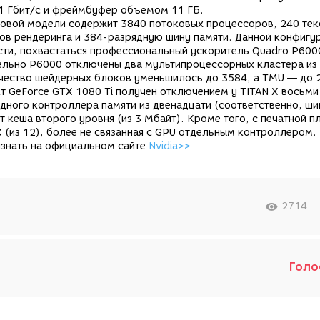
1 Гбит/с и фреймбуфер объемом 11 ГБ.
новой модели содержит 3840 потоковых процессоров, 240 те
ов рендеринга и 384-разрядную шину памяти. Данной конфигу
сти, похвастаться профессиональный ускоритель Quadro P600
ельно P6000 отключены два мультипроцессорных кластера из 
чество шейдерных блоков уменьшилось до 3584, а TMU — до 
т GeForce GTX 1080 Ti получен отключением у TITAN X восьми
дного контроллера памяти из двенадцати (соответственно, ши
т кеша второго уровня (из 3 Мбайт). Кроме того, с печатной п
(из 12), более не связанная с GPU отдельным контроллером.
узнать на официальном сайте
Nvidia>>
2714
Голо