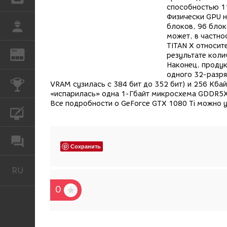
способностью 1
Физически GPU 
РАБОТА
блоков, 96 блок
может, в частно
TITAN X относит
REN
ЖУРНАЛ
результате коли
Наконец, продук
одного 32-разря
КОНКУРСЫ
VRAM сузилась с 384 бит до 352 бит) и 256 Кбай
«испарилась» одна 1-Гбайт микросхема GDDR5X 
Все подробности о GeForce GTX 1080 Ti можно 
КУРСЫ
ФОРУМ
Сохранить
RU
Русский
0