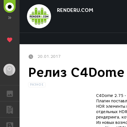
RENDERU.COM
20.01.2017
Релиз C4Dome
Гость
РАЗНОЕ
ГАЛЕРЕЯ
C4Dome 2.75 - 
Плагин
поставл
HDR элементы 
ПУБЛИКАЦИИ
отдельных HDR
рендеринга, к
Из новых возм
БЛОГИ