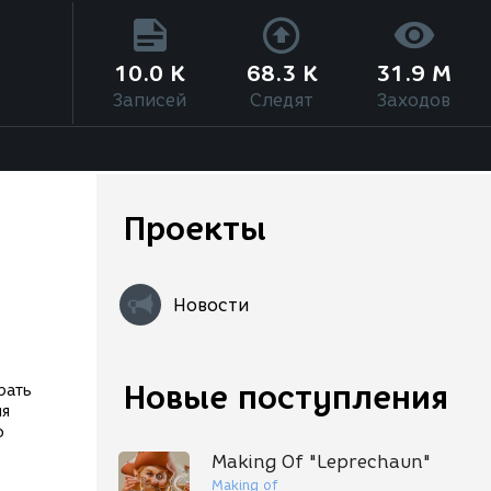
10.0 K
68.3 K
31.9 M
Записей
Следят
Заходов
Проекты
Новости
Новые поступления
рать
ия
о
Making Of "Leprechaun"
Making of