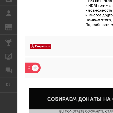
-
realtime HDR
-
HDRI тон-мап
-
возможность 
РАБОТА
и многое друг
Помимо этого,
Подробности м
REN
ЖУРНАЛ
КОНКУРСЫ
Сохранить
КУРСЫ
0
ФОРУМ
RU
Русский