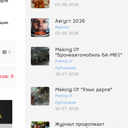
орте
03.08.2026
Август 2026
ации.
Журнал
02.08.2026
Making Of
0
"Бронеавтомобиль БА-М85"
Making of
Публикации
28.07.2026
сов:
0
Making Of "Язык даров"
Making of
Публикации
20.07.2026
Журнал продолжает