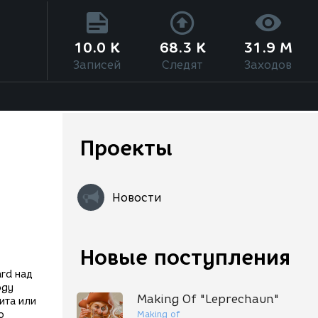
10.0 K
68.3 K
31.9 M
Записей
Следят
Заходов
Проекты
Новости
Новые поступления
ard над
ogy
Making Of "Leprechaun"
ита или
Making of
о