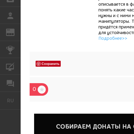
описывается в ф
понять какие ча
РАБОТА
нужны и с ними 
манипуляторы. Т
придётся примен
REN
ЖУРНАЛ
для устойчивост
Подробнее>>
КОНКУРСЫ
Сохранить
КУРСЫ
ФОРУМ
0
RU
Русский