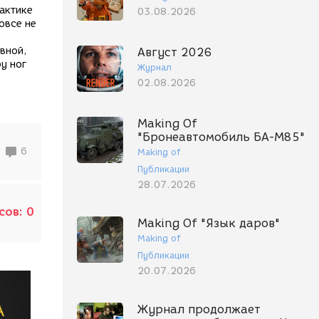
рактике
03.08.2026
овсе не
вной,
Август 2026
у ног
Журнал
02.08.2026
Making Of
"Бронеавтомобиль БА-М85"
6
Making of
Публикации
28.07.2026
сов:
0
Making Of "Язык даров"
Making of
Публикации
20.07.2026
Журнал продолжает