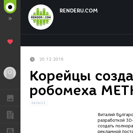
RENDERU.COM
20.12.2016
Корейцы созда
Гость
робомеха MET
ГАЛЕРЕЯ
РАЗНОЕ
ПУБЛИКАЦИИ
Виталий Булгаро
разработкой 3D-
создать полнора
БЛОГИ
рекламной поста