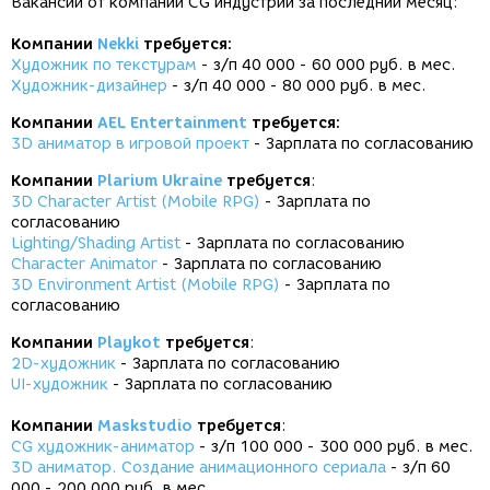
Вакансии от компаний CG индустрии за последний месяц:
Компании
Nekki
требуется:
Художник по текстурам
-
з/п 40 000 - 60 000 руб. в мес.
Художник-дизайнер
- з/п 40 000 - 80 000 руб. в мес.
Компании
AEL Entertainment
требуется:
3D аниматор в игровой проект
- Зарплата по согласованию
Компании
Plarium Ukraine
требуется
:
3D Character Artist (Mobile RPG)
- Зарплата по
согласованию
Lighting/Shading Artist
-
Зарплата по согласованию
Character Animator
-
Зарплата по согласованию
3D Environment Artist (Mobile RPG)
-
Зарплата по
согласованию
Компании
Playkot
требуется
:
2D-художник
-
Зарплата по согласованию
UI-художник
-
Зарплата по согласованию
Компании
Maskstudio
требуется
:
CG художник-аниматор
- з/п 100 000 - 300 000 руб. в мес.
3D аниматор. Создание анимационного сериала
-
з/п 60
000 - 200 000 руб. в мес.