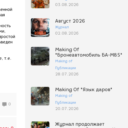
03.08.2026
менной
ная
Август 2026
ность
Журнал
ми,
02.08.2026
 простой
введен
Making Of
"Бронеавтомобиль БА-М85"
, т.е.
Making of
Публикации
28.07.2026
Making Of "Язык даров"
Making of
Публикации
0
20.07.2026
Журнал продолжает