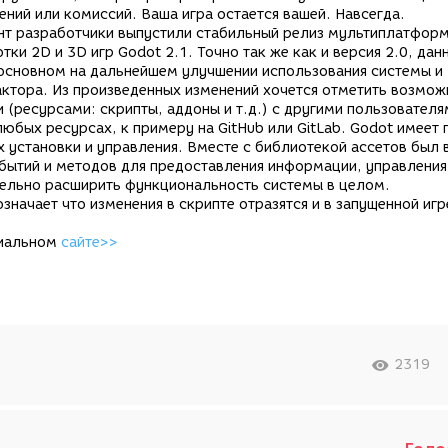
ений или комиссий. Ваша игра остается вашей. Навсегда.
нт разработчики выпустили стабильный релиз мультиплатфор
ки 2D и 3D игр Godot 2.1. Точно так же как и версия 2.0, дан
основном на дальнейшем улучшении использования системы и
ктора. Из произведенных изменений хочется отметить возмож
 (ресурсами: скрипты, аддоны и т.д.) с другими пользователя
любых ресурсах, к примеру на GitHub или GitLab. Godot имеет
х установки и управления. Вместе с библиотекой ассетов был 
событий и методов для предоставления информации, управления
тельно расширить функциональность системы в целом.
начает что изменения в скрипте отразятся и в запущенной игре
циальном
сайте>>
2319