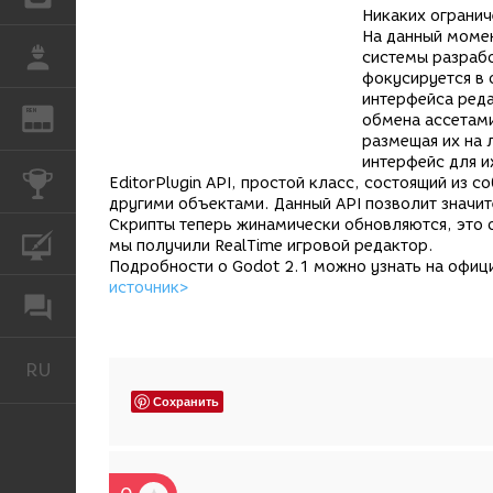
Никаких огранич
На данный моме
РАБОТА
системы разработ
фокусируется в 
интерфейса реда
REN
ЖУРНАЛ
обмена ассетами
размещая их на 
интерфейс для и
КОНКУРСЫ
EditorPlugin API, простой класс, состоящий из 
другими объектами. Данный API позволит значи
Скрипты теперь жинамически обновляются, это оз
КУРСЫ
мы получили RealTime игровой редактор.
Подробности о Godot 2.1 можно узнать на офи
источник>
ФОРУМ
RU
Русский
Сохранить