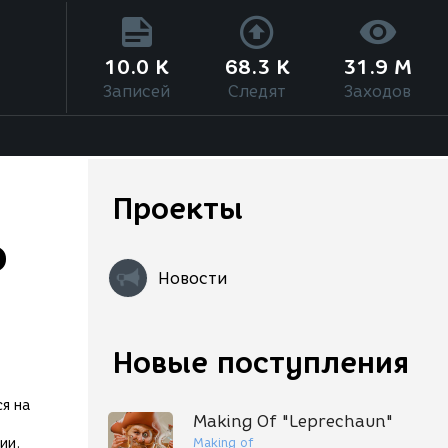
10.0 K
68.3 K
31.9 M
Записей
Следят
Заходов
Проекты
о
Новости
Новые поступления
я на
Making Of "Leprechaun"
Making of
ии.