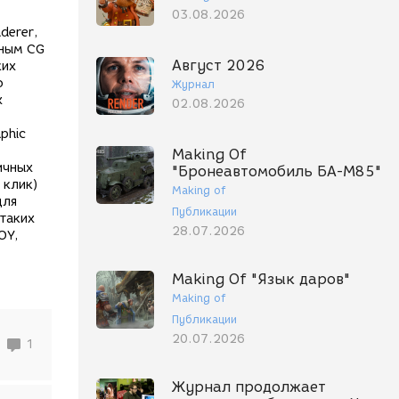
03.08.2026
derer,
нным CG
Август 2026
ких
ю
Журнал
х
02.08.2026
phic
Making Of
ичных
"Бронеавтомобиль БА-М85"
 клик)
Making of
для
Публикации
 таких
28.07.2026
OY,
Making Of "Язык даров"
Making of
Публикации
20.07.2026
1
Журнал продолжает