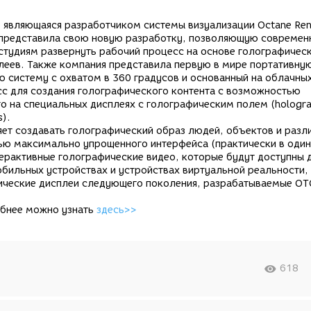
, являющаяся разработчиком системы визуализации Octane Ren
 представила свою новую разработку, позволяющую совреме
студиям развернуть рабочий процесс на основе голографичес
леев. Также компания представила первую в мире портативну
 систему с охватом в 360 градусов и основанный на облачны
с для создания голографического контента с возможностью
о на специальных дисплеях с голографическим полем (hologra
s).
ет создавать голографический образ людей, объектов и разл
ью максимально упрощенного интерфейса (практически в один
ерактивные голографические видео, которые будут доступны 
бильных устройствах и устройствах виртуальной реальности,
афические дисплеи следующего поколения, разрабатываемые OT
обнее можно узнать
здесь>>
618