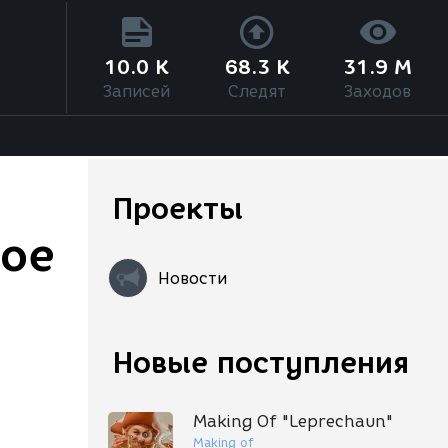
10.0 K
68.3 K
31.9 M
Записей
Следят
Заходов
Проекты
кое
Новости
Новые поступления
Making Of "Leprechaun"
Making of