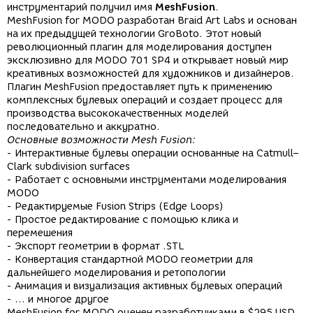
инструментарий получил имя
MeshFusion
.
MeshFusion for MODO разработан Braid Art Labs и основан
на их предыдущей технологии GroBoto. Этот новый
революционный плагин для моделирования доступен
эксклюзивно для MODO 701 SP4 и открывает новый мир
креативных возможностей для художников и дизайнеров.
Плагин MeshFusion предоставляет путь к применению
комплексных булевых операций и создает процесс для
производства высококачественных моделей
последовательно и аккуратно.
Основные возможности Mesh Fusion:
- Интерактивные булевы операции основанные на Catmull–
Clark subdivision surfaces
- Работает с основными инструментами моделирования
MODO
- Редактируемые Fusion Strips (Edge Loops)
- Простое редактирование с помощью клика и
перемешения
- Экспорт геометрии в формат .STL
- Конвертация стандартной MODO геометрии для
дальнейшего моделирования и ретопологии
- Анимация и визуализация активных булевых операций
- … и многое другое
MeshFusion for MODO оценен разработчиками в $295 USD.