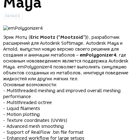
Maya
РАЗНОЕ
Эрик Мотц (
Eric Mootz (“Mootzoid”)
), разработчик
расширений для Autodesk Softimage, Autodesk Maya и
Arnold, выпустил новую версию своего решения для
создания и анимации метаболов –
emPolygonizer4
, где
основным нововведением является поддержка Autodesk
Maya. emPolygonizer4 позволяет выполнять симуляцию
объектов созданных из метаболов, имитируя поведение
жидкостей или других мягких тел.
Основные возможности:
- Multithreaded meshing and improved overall meshing
performance
- Multithreaded octree
- Liquid filaments
- Motion plotting
- Texture coordinates (UVWs)
- Advanced mesh smoothing
- Support of RealFlow .bin file format
- Enhanced workflow for large setups