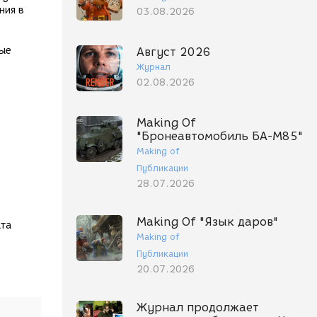
ния в
03.08.2026
мые
Август 2026
Журнал
02.08.2026
Making Of
"Бронеавтомобиль БА-М85"
Making of
Публикации
28.07.2026
Making Of "Язык даров"
ата
Making of
Публикации
20.07.2026
Журнал продолжает