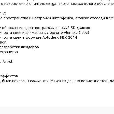
го навороченного, интеллектуального программного обеспече
n 7:
е пространства и настройки интерфейса, а также отсоединяе
е обновление ядра программы и новый 3D движок
порта сцен и анимации в формате Alembic (.abc)
мпорта сцен в формате Autodesk FBX 2014
sion
 разработки шейдеров
остранства
 Assist
 эффектов
а, были показаны самые «вкусные» из данных возможностей. Д