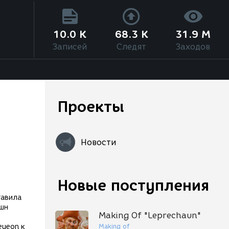
10.0 K
68.3 K
31.9 M
Записей
Следят
Заходов
Проекты
Новости
Новые поступления
авила
кшн
Making Of "Leprechaun"
Making of
eyeon к