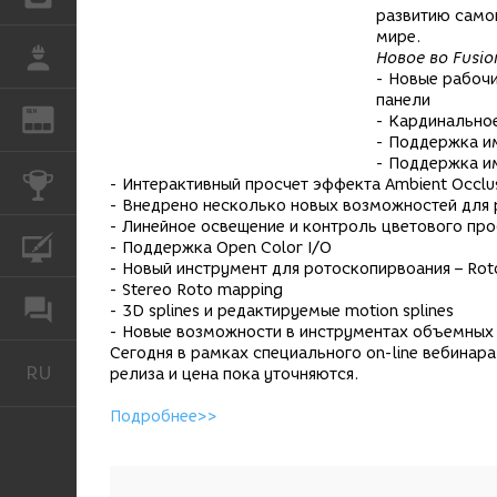
развитию само
мире.
РАБОТА
Новое во Fusio
- Новые рабочи
панели
REN
ЖУРНАЛ
- Кардинально
- Поддержка им
- Поддержка и
КОНКУРСЫ
- Интерактивный просчет эффекта Ambient Occlu
- Внедрено несколько новых возможностей для
- Линейное освещение и контроль цветового пр
КУРСЫ
- Поддержка Open Color I/O
- Новый инструмент для ротоскопирвоания – Roto
- Stereo Roto mapping
ФОРУМ
- 3D splines и редактируемые motion splines
- Новые возможности в инструментах объемных
Сегодня в рамках специального on-line вебинар
RU
Русский
релиза и цена пока уточняются.
Подробнее>>