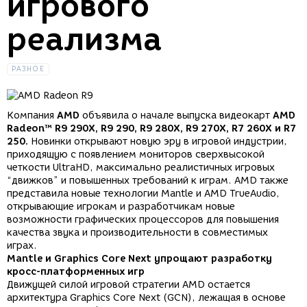
игрового
реализма
РАЗНОЕ
Компания
AMD
объявила о начале выпуска видеокарт
AMD
Radeon™ R9 290X, R9 290, R9 280X, R9 270X, R7 260X и R7
250.
Новинки открывают новую эру в игровой индустрии,
приходящую с появлением мониторов сверхвысокой
четкости UltraHD, максимально реалистичных игровых
“движков” и повышенных требований к играм. AMD также
представила новые технологии Mantle и AMD TrueAudio,
открывающие игрокам и разработчикам новые
возможности графических процессоров для повышения
качества звука и производительности в совместимых
играх.
Mantle и Graphics Core Next упрощают разработку
кросс-платформенных игр
Движущей силой игровой стратегии AMD остается
архитектура Graphics Core Next (GCN), лежащая в основе