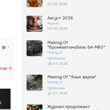
03.08.2026
Август 2026
Журнал
02.08.2026
Making Of
"Бронеавтомобиль БА-М85"
1
Making of
Публикации
28.07.2026
сов:
0
Making Of "Язык даров"
Making of
Публикации
20.07.2026
Журнал продолжает