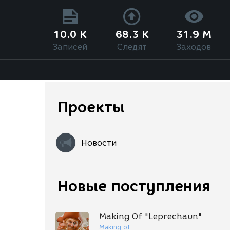
10.0 K
68.3 K
31.9 M
Записей
Следят
Заходов
Проекты
Новости
Новые поступления
Making Of "Leprechaun"
Making of