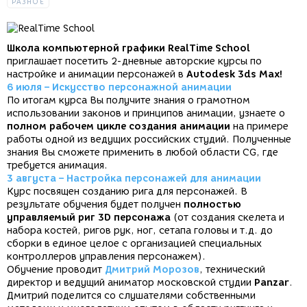
РАЗНОЕ
Школа компьютерной графики RealTime School
приглашает посетить 2-дневные авторские курсы по
настройке и анимации персонажей в
Autodesk 3ds Max!
6 июля – Искусство персонажной анимации
По итогам курса Вы получите знания о грамотном
использовании законов и принципов анимации, узнаете о
полном рабочем цикле создания анимации
на примере
работы одной из ведущих российских студий. Полученные
знания Вы сможете применить в любой области CG, где
требуется анимация.
3 августа – Настройка персонажей для анимации
Курс посвящен созданию рига для персонажей. В
результате обучения будет получен
полностью
управляемый риг 3D персонажа
(от создания скелета и
набора костей, ригов рук, ног, сетапа головы и т.д. до
сборки в единое целое с организацией специальных
контроллеров управления персонажем).
Обучение проводит
Дмитрий Морозов
, технический
директор и ведущий аниматор московской студии
Panzar
.
Дмитрий поделится со слушателями собственными