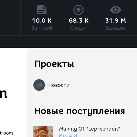
10.0 K
68.3 K
31.9 M
Записей
Следят
Заходов
Проекты
Новости
m
Новые поступления
Making Of "Leprechaun"
Making of