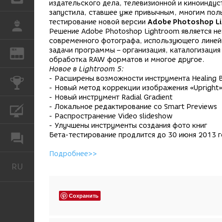
издательского дела, телевизионной и киноиндуст
запустила, ставшее уже привычным, многим пол
тестирование новой версии
Adobe Photoshop Li
РАБОТА
Решение Adobe Photoshop Lightroom является 
современного фотографа, использующего линейк
задачи программы – организация, каталогизация
REN
ЖУРНАЛ
обработка RAW форматов и многое другое.
Новое в Lightroom 5:
- Расширены возможности инструмента Healing 
КОНКУРСЫ
- Новый метод коррекции изображения «Upright
- Новый инструмент Radial Gradient
- Локальное редактирование со Smart Previews
КУРСЫ
- Распространение Video slideshow
- Улучшены инструменты создания фото книг
Бета-тестирование продлится до 30 июня 2013 г
ФОРУМ
Подробнее>>
RU
Русский
Сохранить