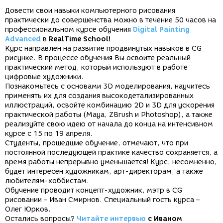
Довести свои навыки компьютерного рисования
практически до совершенства можно в течение 50 часов на
профессиональном курсе обучения
Digital Painting
Advanced
в
RealTime School!
Курс направлен на развитие продвинутых навыков в CG
рисунке. В процессе обучения Вы освоите реальный
практический метод, который используют в работе
цифровые художники.
Познакомьтесь с основами 3D моделирования, научитесь
применять их для создания высокодетализированных
иллюстраций, освойте комбинацию 2D и 3D для ускорения
практической работы (Maya, ZBrush и Photoshop), а также
реализуйте свою идею от начала до конца на интенсивном
курсе с 15 по 19 апреля.
Студенты, прошедшие обучение, отмечают, что при
постоянной последующей практике качество сохраняется, а
время работы непрерывно уменьшается! Курс, несомненно,
будет интересен художникам, арт-директорам, а также
любителям-хоббистам.
Обучение проводит концепт-художник, мэтр в CG
рисовании – Иван Смирнов. Специальный гость курса –
Олег Юрков.
Остались вопросы?
Читайте интервью
с Иваном