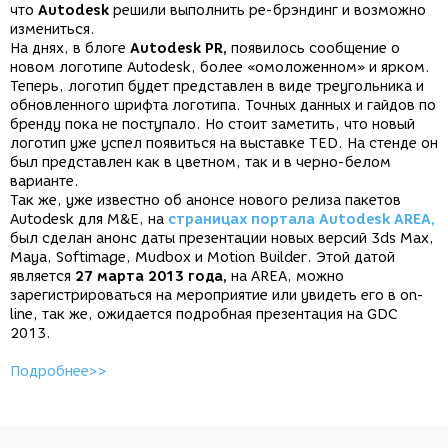
что
Autodesk
решили выполнить ре-брэндинг и возможно
измениться.
На днях, в блоге
Autodesk PR,
появилось сообщение о
новом логотипе Autodesk, более «омоложенном» и ярком.
Теперь, логотип будет представлен в виде треугольника и
обновленного шрифта логотипа. Точных данных и гайдов по
бренду пока не поступало. Но стоит заметить, что новый
логотип уже успел появиться на выставке TED. На стенде он
был представлен как в цветном, так и в черно-белом
варианте.
Так же, уже известно об анонсе нового релиза пакетов
Autodesk для M&E, на
страницах портала Autodesk AREA,
был сделан анонс даты презентации новых версий 3ds Max,
Maya, Softimage, Mudbox и Motion Builder. Этой датой
является
27 марта 2013 года,
на AREA, можно
зарегистрироваться на мероприятие или увидеть его в on-
line, так же, ожидается подробная презентация на GDC
2013.
Подробнее>>