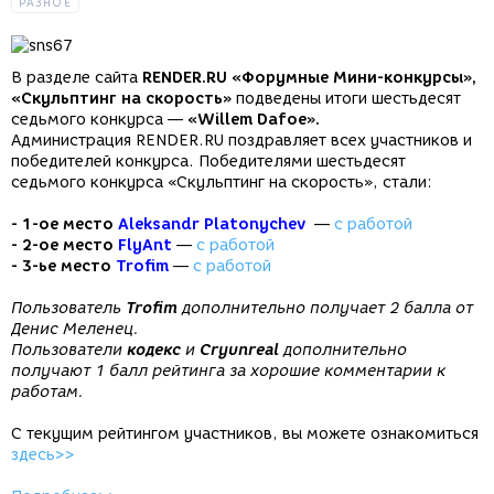
РАЗНОЕ
В разделе сайта
RENDER.RU «Форумные Мини-конкурсы»,
«Скульптинг на скорость»
подведены итоги шестьдесят
седьмого конкурса —
«Willem Dafoe».
Администрация RENDER.RU поздравляет всех участников и
победителей конкурса. Победителями шестьдесят
седьмого конкурса «Скульптинг на скорость», стали:
- 1-ое место
Aleksandr Platonychev
—
c работой
- 2-ое место
FlyAnt
—
с работой
- 3-ье место
Trofim
—
с работой
Пользователь
Trofim
дополнительно получает 2 балла от
Денис Меленец.
Пользователи
кодекс
и
Cryunreal
дополнительно
получают 1 балл рейтинга за хорошие комментарии к
работам.
С текущим рейтингом участников, вы можете ознакомиться
здесь>>