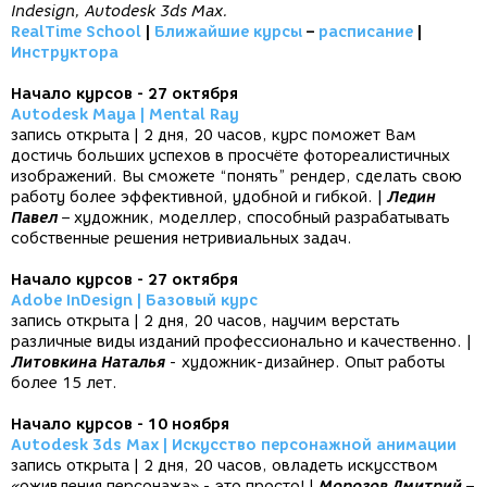
Indesign, Autodesk 3ds Max.
RealTime School
|
Ближайшие курсы
–
расписание
|
Инструктора
Начало курсов - 27 октября
Autodesk Maya | Mental Ray
запись открыта | 2 дня, 20 часов, курс поможет Вам
достичь больших успехов в просчёте фотореалистичных
изображений. Вы сможете “понять” рендер, сделать свою
работу более эффективной, удобной и гибкой. |
Ледин
Павел
– художник, моделлер, способный разрабатывать
собственные решения нетривиальных задач.
Начало курсов - 27 октября
Adobe InDesign | Базовый курс
запись открыта | 2 дня, 20 часов, научим верстать
различные виды изданий профессионально и качественно. |
Литовкина Наталья
- художник-дизайнер. Опыт работы
более 15 лет.
Начало курсов - 10 ноября
Autodesk 3ds Max | Искусство персонажной анимации
запись открыта | 2 дня, 20 часов, овладеть искусством
«оживления персонажа» - это просто! |
Морозов Дмитрий
–