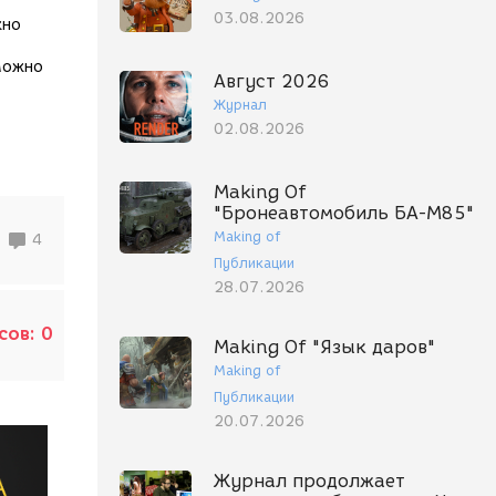
03.08.2026
жно
можно
Август 2026
Журнал
02.08.2026
Making Of
"Бронеавтомобиль БА-М85"
Making of
4
Публикации
28.07.2026
сов:
0
Making Of "Язык даров"
Making of
Публикации
20.07.2026
Журнал продолжает