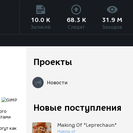
10.0 K
68.3 K
31.9 M
Записей
Следят
Заходов
Проекты
Новости
Новые поступления
ого
атами
Making Of "Leprechaun"
огут как
Making of