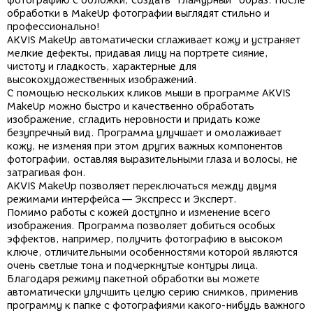
фотографию с обложки, создать "гламурный" образ. После
обработки в MakeUp фотографии выглядят стильно и
профессионально!
AKVIS MakeUp автоматически сглаживает кожу и устраняет
мелкие дефекты, придавая лицу на портрете сияние,
чистоту и гладкость, характерные для
высокохудожественных изображений.
С помощью нескольких кликов мыши в программе AKVIS
MakeUp можно быстро и качественно обработать
изображение, сгладить неровности и придать коже
безупречный вид. Программа улучшает и омолаживает
кожу, не изменяя при этом других важных компонентов
фотографии, оставляя выразительными глаза и волосы, не
затрагивая фон.
AKVIS MakeUp позволяет переключаться между двумя
режимами интерфейса — Экспресс и Эксперт.
Помимо работы с кожей доступно и изменение всего
изображения. Программа позволяет добиться особых
эффектов, например, получить фотографию в высоком
ключе, отличительными особенностями которой являются
очень светлые тона и подчеркнутые контуры лица.
Благодаря режиму пакетной обработки вы можете
автоматически улучшить целую серию снимков, применив
программу к папке с фотографиями какого-нибудь важного