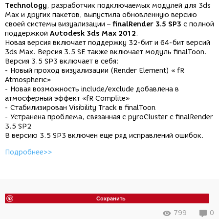
Technology
, разработчик подключаемых модулей для 3ds
Max и других пакетов, выпустила обновленную версию
своей системы визуализации –
finalRender 3.5 SP3
с полной
поддержкой
Autodesk 3ds Max 2012
.
Новая версия включает поддержку 32-бит и 64-бит версий
3ds Max. Версия 3.5 SE также включает модуль finalToon.
Версия 3.5 SP3 включает в себя:
- Новый проход визуализации (Render Element) « fR
Atmospheric»
- Новая возможность include/exclude добавлена в
атмосферный эффект «fR Complite»
- Стабилизирован Visibility Track в finalToon
- Устранена проблема, связанная с pyroCluster с finalRender
3.5 SP2
В версию 3.5 SP3 включен еще ряд исправлений ошибок.
Подробнее>>
Сохранить
799
0