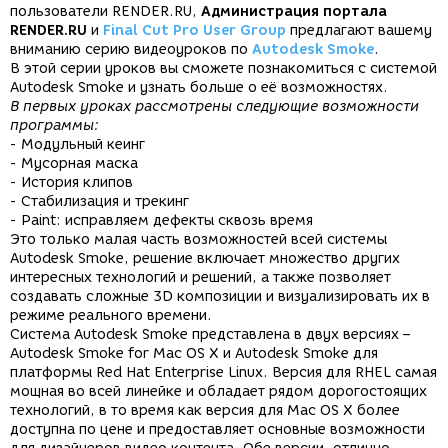
пользователи RENDER.RU,
Администрация портала
RENDER.RU
и
Final Cut Pro User Group
предлагают вашему
вниманию серию видеоуроков по
Autodesk Smoke
.
В этой серии уроков вы сможете познакомиться с системой
Autodesk Smoke и узнать больше о её возможностях.
В первых уроках рассмотрены следующие возможности
программы:
- Модульный кеинг
- Мусорная маска
- История клипов
- Стабилизация и трекинг
- Paint: исправляем дефекты сквозь время
Это только малая часть возможностей всей системы
Autodesk Smoke, решение включает множество других
интересных технологий и решений, а также позволяет
создавать сложные 3D композиции и визуализировать их в
режиме реального времени.
Система Autodesk Smoke представлена в двух версиях –
Autodesk Smoke for Mac OS X и Autodesk Smoke для
платформы Red Hat Enterprise Linux. Версия для RHEL самая
мощная во всей линейке и обладает рядом дорогостоящих
технологий, в то время как версия для Mac OS X более
доступна по цене и предоставляет основные возможности