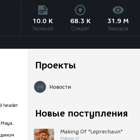
10.0 K
68.3 K
31.9 M
Записей
Следят
Заходов
Проекты
Новости
Новые поступления
 Maya,
Making Of "Leprechaun"
едином
Making of