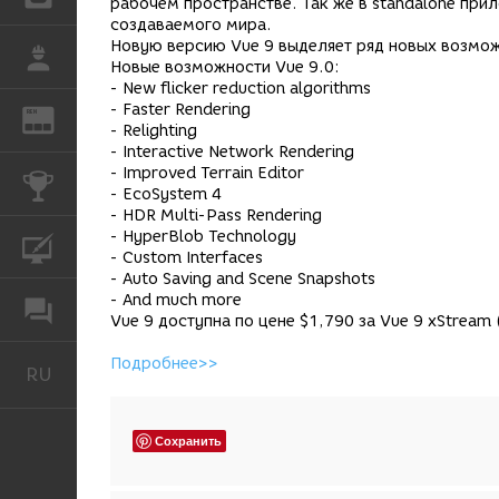
рабочем пространстве. Так же в standalone при
создаваемого мира.
Новую версию Vue 9 выделяет ряд новых возмо
РАБОТА
Новые возможности Vue 9.0:
- New flicker reduction algorithms
- Faster Rendering
REN
ЖУРНАЛ
- Relighting
- Interactive Network Rendering
- Improved Terrain Editor
КОНКУРСЫ
- EcoSystem 4
- HDR Multi-Pass Rendering
- HyperBlob Technology
КУРСЫ
- Custom Interfaces
- Auto Saving and Scene Snapshots
- And much more
ФОРУМ
Vue 9 доступна по цене $1,790 за Vue 9 xStream (
Подробнее>>
RU
Русский
Сохранить