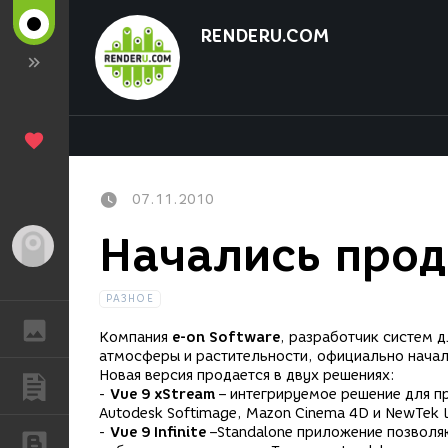
RENDERU.COM
07.11.2010
Начались прод
Гость
РАЗНОЕ
ГАЛЕРЕЯ
Компания
e-on Software
, разработчик систем 
атмосферы и растительности, официально нача
Новая версия продается в двух решениях:
ПУБЛИКАЦИИ
-
Vue 9 xStream
– интегрируемое решение для п
Autodesk Softimage, Mazon Cinema 4D и NewTek 
-
Vue 9 Infinite
–Standalone приложение позвол
БЛОГИ