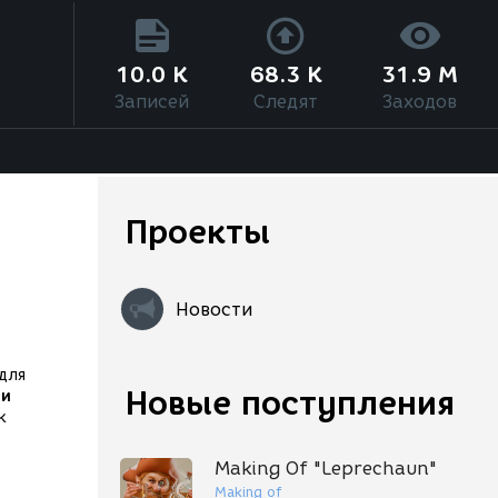
10.0 K
68.3 K
31.9 M
Записей
Следят
Заходов
Проекты
Новости
для
Новые поступления
ии
к
Making Of "Leprechaun"
Making of