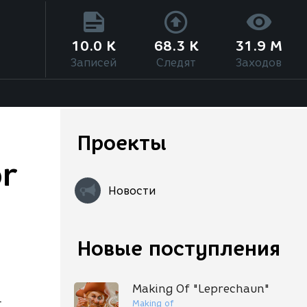
10.0 K
68.3 K
31.9 M
Записей
Следят
Заходов
Проекты
or
Новости
Новые поступления
Making Of "Leprechaun"
Making of
т