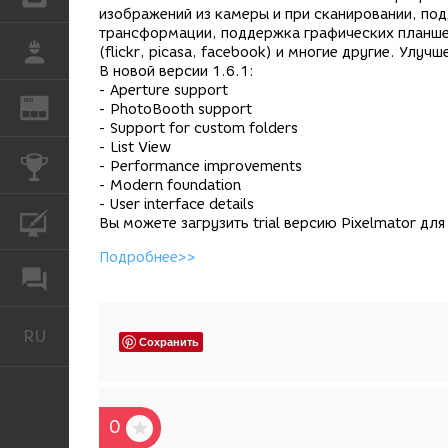
изображений из камеры и при сканировании, под
трансформации, поддержка графических планшето
РАБОТА
(flickr, picasa, facebook) и многие другие. Ул
В новой версии 1.6.1:
- Aperture support
REN
ЖУРНАЛ
- PhotoBooth support
- Support for custom folders
- List View
КОНКУРСЫ
- Performance improvements
- Modern foundation
- User interface details
КУРСЫ
Вы можете загрузить trial версию Pixelmator дл
Подробнее>>
ФОРУМ
RU
Русский
Сохранить
0