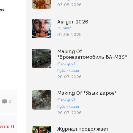
03.08.2026
ях
Август 2026
Журнал
02.08.2026
Making Of
"Бронеавтомобиль БА-М85"
Making of
Публикации
28.07.2026
Making Of "Язык даров"
Making of
0
Публикации
20.07.2026
сов:
0
Журнал продолжает