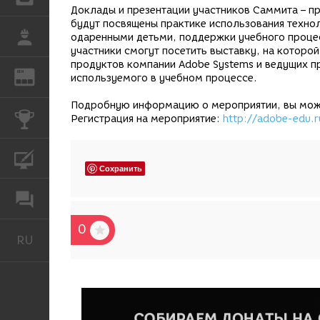
Доклады и презентации участников Саммита – пр
будут посвящены практике использования техно
РАБОТА
одаренными детьми, поддержки учебного процес
участники смогут посетить выставку, на которо
продуктов компании Adobe Systems и ведущих п
REN
ЖУРНАЛ
используемого в учебном процессе.
Подробную информацию о мероприятии, вы може
КОНКУРСЫ
Регистрация на мероприятие:
http://adobe-edu.r
КУРСЫ
Сохранить
ФОРУМ
0
RU
Русский