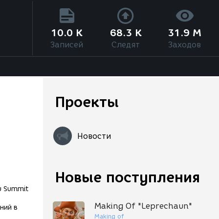
10.0 K
68.3 K
31.9 M
Записей
Следят
Заходов
Проекты
Новости
Новые поступления
Making Of "Leprechaun"
ний в
Making of