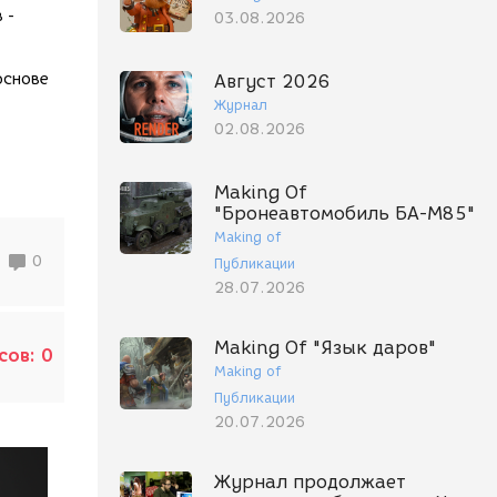
 -
03.08.2026
основе
Август 2026
Журнал
02.08.2026
Making Of
"Бронеавтомобиль БА-М85"
Making of
0
Публикации
28.07.2026
Making Of "Язык даров"
сов:
0
Making of
Публикации
20.07.2026
Журнал продолжает