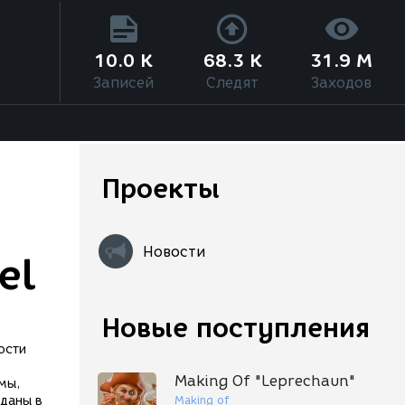
10.0 K
68.3 K
31.9 M
Записей
Следят
Заходов
Проекты
Новости
el
Новые поступления
ости
Making Of "Leprechaun"
мы,
Making of
даны в