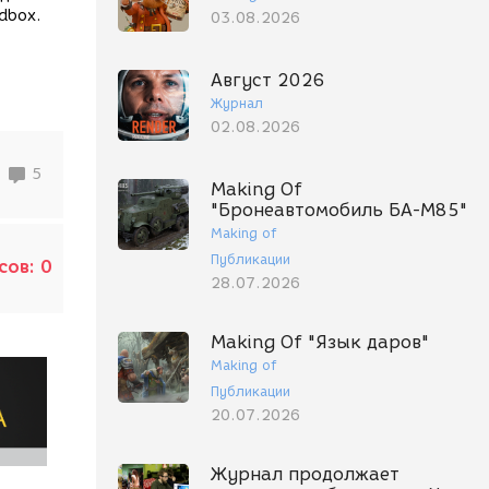
udbox.
03.08.2026
Август 2026
Журнал
02.08.2026
5
Making Of
"Бронеавтомобиль БА-М85"
Making of
Публикации
сов:
0
28.07.2026
Making Of "Язык даров"
Making of
Публикации
20.07.2026
Журнал продолжает