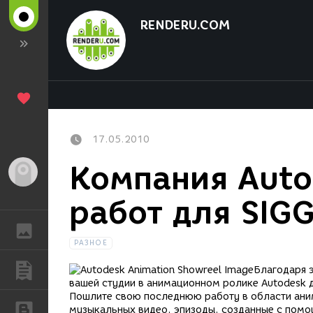
RENDERU.COM
17.05.2010
Компания Auto
Гость
работ для SIG
ГАЛЕРЕЯ
РАЗНОЕ
ПУБЛИКАЦИИ
Благодаря 
вашей студии в анимационном ролике Autodesk 
Пошлите свою последнюю работу в области аним
БЛОГИ
музыкальных видео, эпизоды, созданные с помо