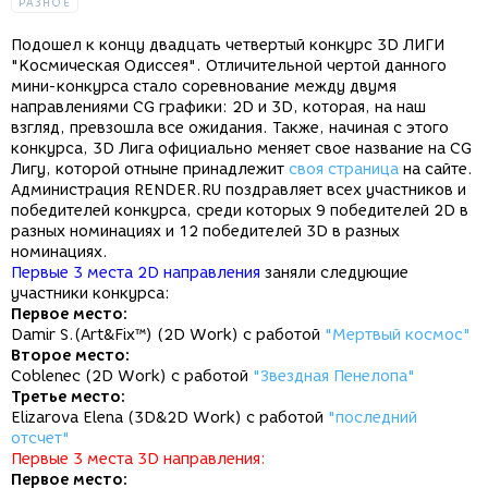
РАЗНОЕ
Подошел к концу двадцать четвертый конкурс 3D ЛИГИ
"Космическая Одиссея". Отличительной чертой данного
мини-конкурса стало соревнование между двумя
направлениями CG графики: 2D и 3D, которая, на наш
взгляд, превзошла все ожидания. Также, начиная с этого
конкурса, 3D Лига официально меняет свое название на CG
Лигу, которой отныне принадлежит
своя страница
на сайте.
Администрация RENDER.RU поздравляет всех участников и
победителей конкурса, среди которых 9 победителей 2D в
разных номинациях и 12 победителей 3D в разных
номинациях.
Первые 3 места 2D направления
заняли следующие
участники конкурса:
Первое место:
Damir S.(Art&Fix™) (2D Work) с работой
"Мертвый космос"
Второе место:
Coblenec (2D Work) с работой
"Звездная Пенелопа"
Третье место:
Elizarova Elena (3D&2D Work) с работой
"последний
отсчет"
Первые 3 места 3D направления:
Первое место: