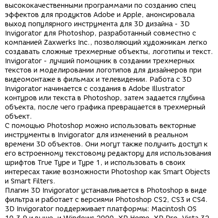
высококачественными программами по созданию спец
эффектов для продуктов Adobe и Apple, анонсировала
выход популярного инструмента для 3D дизайна - 3D
Invigorator для Photoshop, разработанный совместно с
компанией Zaxwerks Inc., позволяющий художникам легко
создавать сложные трехмерные объекты, логотипы и текст.
Invigorator - лучший помощник в создании трехмерных
текстов и моделировании логотипов для дизайнеров при
видеомонтаже в фильмах и телевидении. Работа с 3D
Invigorator начинается с создания в Adobe Illustrator
контуров или текста в Photoshop, затем задается глубина
объекта, после чего графика превращается в трехмерный
объект.
С помощью Photoshop можно использовать векторные
инструменты в Invigorator для изменений в реальном
времени 3D объектов. Они могут также получить доступ к
его встроенному текстовому редактору для использования
шрифтов True Type и Type 1, и использовать в своих
интересах такие возможности Photoshop как Smart Objects
и Smart Filters.
Плагин 3D Invigorator устанавливается в Photoshop в виде
фильтра и работает с версиями Photoshop CS2, CS3 и CS4.
3D Invigorator поддерживает платформы: Macintosh OS