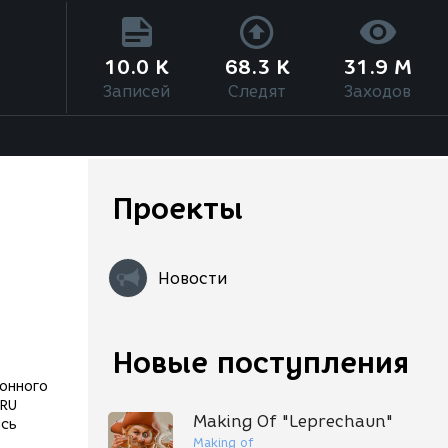
10.0 K
68.3 K
31.9 M
Записей
Следят
Заходов
Проекты
Новости
Новые поступления
онного
.RU
Making Of "Leprechaun"
ись
Making of