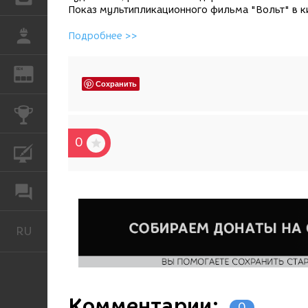
Показ мультипликационного фильма "Вольт" в ки
РАБОТА
Подробнее >>
REN
ЖУРНАЛ
Сохранить
КОНКУРСЫ
0
КУРСЫ
ФОРУМ
RU
Русский
Комментарии:
0