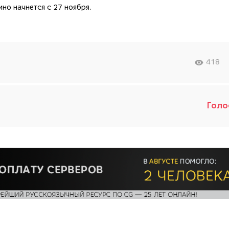
но начнется с 27 ноября.
418
Голо