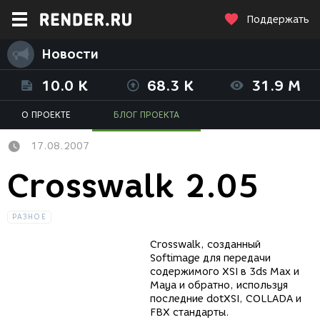
Поддержать
Новости
10.0 K
68.3 K
31.9 M
О ПРОЕКТЕ
БЛОГ ПРОЕКТА
17.08.2007
Crosswalk 2.05
РАЗНОЕ
Crosswalk, созданный
Softimage для передачи
содержимого XSI в 3ds Max и
Maya и обратно, используя
последние dotXSI, COLLADA и
FBX стандарты.