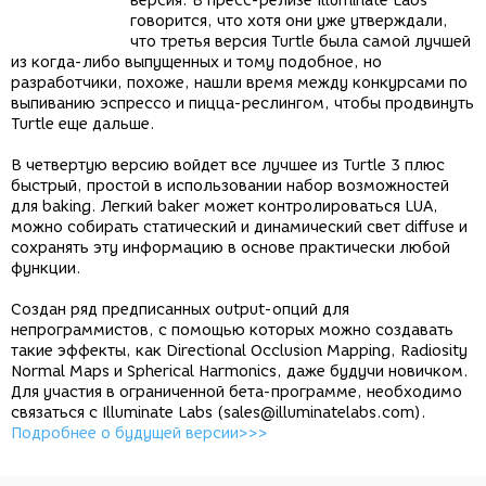
версия. В пресс-релизе Illuminate Labs
говорится, что хотя они уже утверждали,
что третья версия Turtle была самой лучшей
из когда-либо выпущенных и тому подобное, но
разработчики, похоже, нашли время между конкурсами по
выпиванию эспрессо и пицца-реслингом, чтобы продвинуть
Turtle еще дальше.
В четвертую версию войдет все лучшее из Turtle 3 плюс
быстрый, простой в использовании набор возможностей
для baking. Легкий baker может контролироваться LUA,
можно собирать статический и динамический свет diffuse и
сохранять эту информацию в основе практически любой
функции.
Создан ряд предписанных output-опций для
непрограммистов, с помощью которых можно создавать
такие эффекты, как Directional Occlusion Mapping, Radiosity
Normal Maps и Spherical Harmonics, даже будучи новичком.
Для участия в ограниченной бета-программе, необходимо
связаться с Illuminate Labs (sales@illuminatelabs.com).
Подробнее о будущей версии>>>