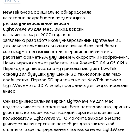
РАЗНОЕ
NewTek
вчера официально обнародовала
некоторые подробности предстоящего
релиза
универсальной версии
LightWave v9 для Mac
. Выход версии
назначен на март 2007 года и по
заявлению разработчиков универсальный LightWave 3D
для нового поколения Макинтошей на базе Intel берет
максимум от возможностей операционной системы,
работает с заметным улучшением скорости и изображения.
Новая версия сможет работать и на PowerPC G4 и G5 CPUs.
Переход к универсальному приложению дает NewTek
основу для будущих улучшений 3D технологий для Mac-
сообщества. Первое 3D приложение от NewTek помимо
LightWave – это 3D Arsenal, программа для редактирования
видео.
Сейчас универсальная версия LightWave v9 для Mac
подготавливается к открытому бета-тестированию, принять
участие в котором может каждый зарегистрированный
пользователь LightWave v9. С момента выхода в марте
универсальная версия не потребует дополнительной
оплаты от зарегистрированных пользователей LightWave