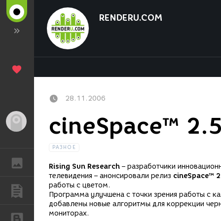
RENDERU.COM
28.11.2006
cineSpace™ 2.
Гость
РАЗНОЕ
ГАЛЕРЕЯ
Rising Sun Research
– разработчики инновационн
телевидения – анонсировали релиз
cineSpace™ 2
работы с цветом.
ПУБЛИКАЦИИ
Программа улучшена с точки зрения работы с к
добавлены новые алгоритмы для коррекции черн
мониторах.
БЛОГИ