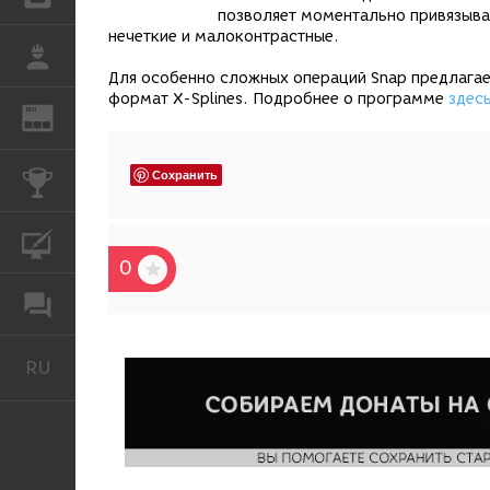
позволяет моментально привязыва
нечеткие и малоконтрастные.
РАБОТА
Для особенно сложных операций Snap предлагае
формат X-Splines. Подробнее о программе
здес
REN
ЖУРНАЛ
Сохранить
КОНКУРСЫ
КУРСЫ
0
ФОРУМ
RU
Русский