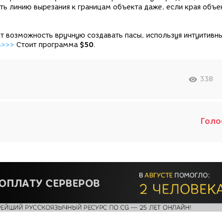
ть линию вырезания к границам объекта даже, если края объе
т возможность вручную создавать пасы, используя интуитивн
ь>>>
Стоит программа
$50
.
338
Голо