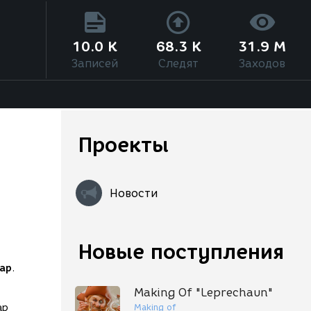
10.0 K
68.3 K
31.9 M
Записей
Следят
Заходов
Проекты
Новости
Новые поступления
ap
.
Making Of "Leprechaun"
Making of
ap