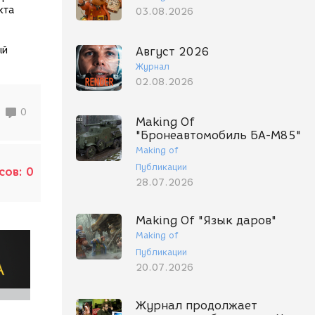
кта
03.08.2026
ый
Август 2026
Журнал
02.08.2026
0
Making Of
"Бронеавтомобиль БА-М85"
Making of
Публикации
сов:
0
28.07.2026
Making Of "Язык даров"
Making of
Публикации
20.07.2026
Журнал продолжает