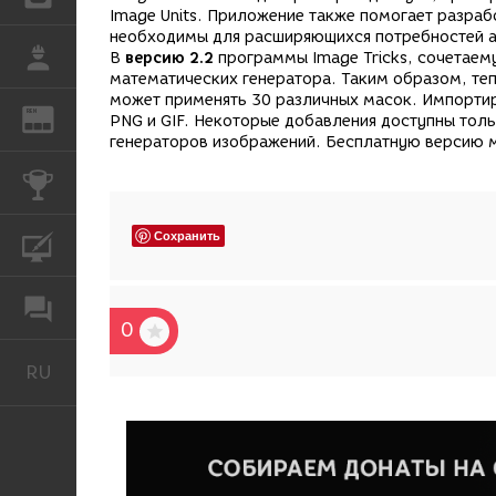
Image Units. Приложение также помогает разраб
необходимы для расширяющихся потребностей а
РАБОТА
В
версию 2.2
программы Image Tricks, сочетаем
математических генератора. Таким образом, те
может применять
30 различных масок. Импортир
REN
ЖУРНАЛ
PNG и GIF. Некоторые добавления доступны тол
генераторов изображений. Бесплатную версию 
КОНКУРСЫ
Сохранить
КУРСЫ
ФОРУМ
0
RU
Русский