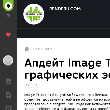
RENDERU.COM
12.07.2006
Апдейт Image T
Гость
графических э
ГАЛЕРЕЯ
РАЗНОЕ
ПУБЛИКАЦИИ
Image Tricks
от
BeLight Software
– это бесплат
облегчает добавление real-time эффектов на и
представлено в августе 2005 года как вспомога
БЛОГИ
Image architecture для фильтров доступа, прео