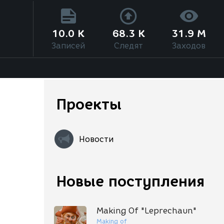
10.0 K
68.3 K
31.9 M
Записей
Следят
Заходов
Проекты
Новости
Новые поступления
Making Of "Leprechaun"
Making of