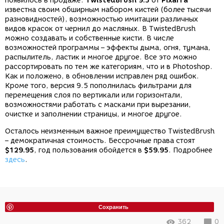
появилось в продаже.
TwistedBrush
9.5
от
Pixarra
известна своим обширным набором кистей (более тысячи
разновидностей), возможностью имитации различных
видов красок от чернил до масляных. В
TwistedBrush
можно создавать и собственные кисти. В числе
возможностей программы – эффекты дыма, огня, тумана,
распылитель, ластик и многое другое. Все это можно
рассортировать по тем же категориям, что и в
Photoshop
.
Как и положено, в обновлении исправлен ряд ошибок.
Кроме того, версия 9.5 пополнилась фильтрами для
перемещения слоя по вертикали или горизонтали,
возможностями работать с масками при вырезании,
очистке и заполнении страницы, и многое другое.
Осталось неизменным важное преимущество
TwistedBrush
– демократичная стоимость. Бессрочные права стоят
$129.95
, год пользования обойдется в
$59.95
. Подробнее
здесь
.
Сохранить
362
0