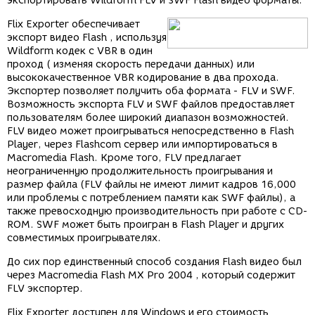
экспортировать Wildform FLV и SWF Flash видео форматы.
Flix Exporter обеспечивает
экспорт видео Flash , используя
Wildform кодек с VBR в один
проход ( изменяя скорость передачи данных) или
высококачественное VBR кодирование в два прохода.
Экспортер позволяет получить оба формата - FLV и SWF.
Возможность экспорта FLV и SWF файлов предоставляет
пользователям более широкий диапазон возможностей.
FLV видео может проигрываться непосредственно в Flash
Player, через Flashcom сервер или импортироваться в
Macromedia Flash. Кроме того, FLV предлагает
неограниченную продолжительность проигрывания и
размер файла (FLV файлы не имеют лимит кадров 16,000
или проблемы с потреблением памяти как SWF файлы), а
также превосходную производительность при работе с CD-
ROM. SWF может быть проигран в Flash Player и других
совместимых проигрывателях.
До сих пор единственный способ создания Flash видео был
через Macromedia Flash MX Pro 2004 , который содержит
FLV экспортер.
Flix Exporter доступен для Windows и его стоимость