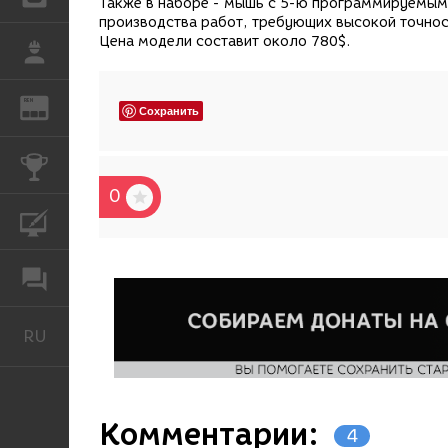
Также в наборе - мышь с 5-ю программируемым
производства работ, требующих высокой точнос
Цена модели составит около 780$.
РАБОТА
REN
ЖУРНАЛ
Сохранить
КОНКУРСЫ
0
КУРСЫ
ФОРУМ
RU
Русский
Комментарии:
4