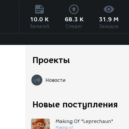
10.0 K
68.3 K
31.9 M
Записей
Следят
Заходов
Проекты
Новости
Новые поступления
Making Of "Leprechaun"
Making of