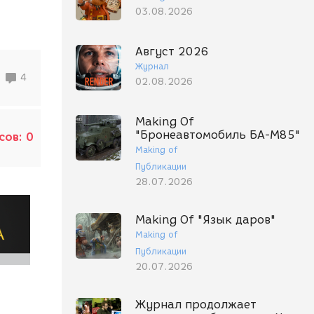
03.08.2026
Август 2026
Журнал
4
02.08.2026
Making Of
"Бронеавтомобиль БА-М85"
сов:
0
Making of
Публикации
28.07.2026
Making Of "Язык даров"
Making of
Публикации
20.07.2026
Журнал продолжает