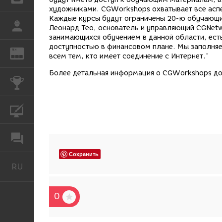
художниками. CGWorkshops охватывает все асп
Каждые курсы будут ограничены 20-ю обучающим
РАБОТА
Леонард Тео, основатель и управляющий CGNetwo
занимающихся обучением в данной области, есть
доступностью в финансовом плане. Мы заполняе
REN
ЖУРНАЛ
всем тем, кто имеет соединение с Интернет.”
Более детальная информация о CGWorkshops до
КОНКУРСЫ
КУРСЫ
ФОРУМ
Сохранить
RU
Русский
0