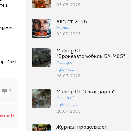
03.08.2026
тей.
Август 2026
 курсы
Журнал
02.08.2026
Making Of
"Бронеавтомобиль БА-М85"
ор:
Ярик
Making of
Публикации
28.07.2026
0
Making Of "Язык даров"
Making of
Публикации
20.07.2026
сов:
0
Журнал продолжает