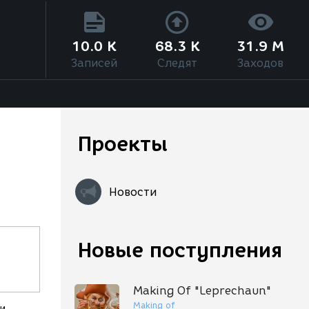
10.0 K
68.3 K
31.9 M
Записей
Следят
Заходов
Проекты
Новости
Новые поступления
Making Of "Leprechaun"
Making of
ми