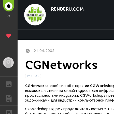
RENDERU.COM
21.04.2005
CGNetworks
Гость
РАЗНОЕ
ГАЛЕРЕЯ
CGNetworks
сообщил об открытии
CGWorksho
высококачественных онлайн курсов для цифров
профессионалами индустрии, CGWorkshops пред
ПУБЛИКАЦИИ
художниками для индустрии компьютерной граф
CGWorkshops курсы продолжительностью 5-8 не
БЛОГИ
будут иметь доступ к обучающим материалам, в