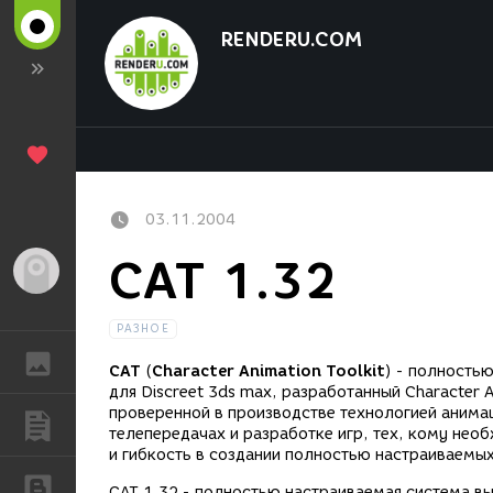
RENDERU.COM
03.11.2004
CAT 1.32
Гость
РАЗНОЕ
ГАЛЕРЕЯ
CAT
(
Character Animation Toolkit
) - полность
для Discreet 3ds max, разработанный Character A
проверенной в производстве технологией анима
ПУБЛИКАЦИИ
телепередачах и разработке игр, тех, кому не
и гибкость в создании полностью настраиваемы
БЛОГИ
CAT 1.32 - полностью настраиваемая система в