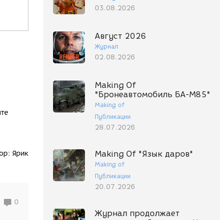
03.08.2026
Август 2026
Журнал
02.08.2026
Making Of
"Бронеавтомобиль БА-М85"
Making of
йте
Публикации
28.07.2026
Making Of "Язык даров"
ор:
Ярик
Making of
Публикации
20.07.2026
0
Журнал продолжает