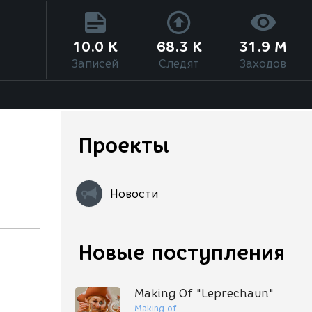
10.0 K
68.3 K
31.9 M
Записей
Следят
Заходов
Проекты
Новости
Новые поступления
Making Of "Leprechaun"
Making of