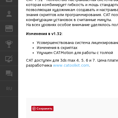
которая комбинирует гибкость и мощь стандарт
позволяющая художникам создавать и настраива
РАБОТА
знания скриптов или программирования. CAT по
конфигурации установок в считанные минуты.
На всех уровнях особое внимание уделялось по
REN
ЖУРНАЛ
Изменения в v1.32
:
Усовершенствована система лицензирован
КОНКУРСЫ
Изменения в скриптах
Улучшен CATMotion для работы с толпой
КУРСЫ
CAT доступен для 3ds max 4, 5, 6 и 7. Цена пла
разработчика
www.catoolkit.com
.
ФОРУМ
RU
Русский
Сохранить