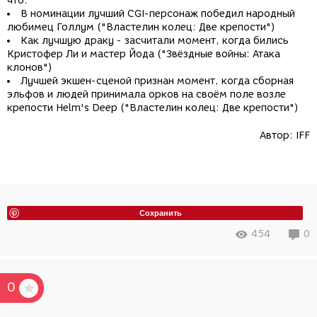
что:
В номинации лучший CGI-персонаж победил народный
любимец Голлум ("Властелин колец: Две крепости")
Как лучшую драку - засчитали момент, когда бились
Кристофер Ли и мастер Йода ("Звёздные войны: Атака
клонов")
Лучшей экшен-сценой признан момент, когда сборная
эльфов и людей принимала орков на своём поле возле
крепости Helm's Deep ("Властелин колец: Две крепости")
Автор:
IFF
Сохранить
454
0
0