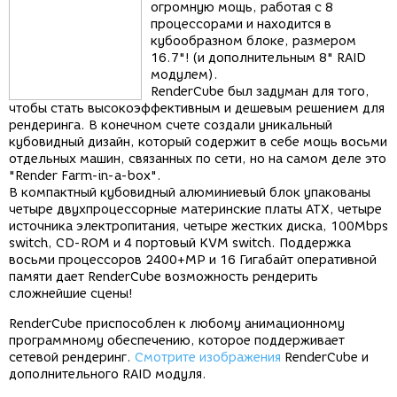
огромную мощь, работая с 8
процессорами и находится в
кубообразном блоке, размером
16.7"! (и дополнительным 8" RAID
модулем).
RenderCube был задуман для того,
чтобы стать высокоэффективным и дешевым решением для
рендеринга. В конечном счете создали уникальный
кубовидный дизайн, который содержит в себе мощь восьми
отдельных машин, связанных по сети, но на самом деле это
"Render Farm-in-a-box".
В компактный кубовидный алюминиевый блок упакованы
четыре двухпроцессорные материнские платы ATX, четыре
источника электропитания, четыре жестких диска, 100Mbps
switch, CD-ROM и 4 портовый KVM switch. Поддержка
восьми процессоров 2400+MP и 16 Гигабайт оперативной
памяти дает RenderCube возможность рендерить
сложнейшие сцены!
RenderCube приспособлен к любому анимационному
программному обеспечению, которое поддерживает
сетевой рендеринг.
Смотрите изображения
RenderCube и
дополнительного RAID модуля.