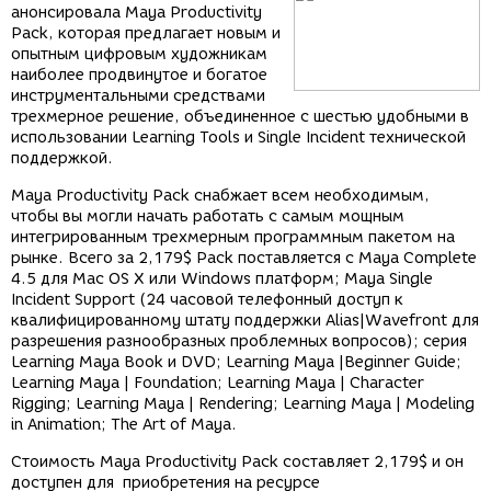
анонсировала Maya Productivity
Pack, которая предлагает новым и
опытным цифровым художникам
наиболее продвинутое и богатое
инструментальными средствами
трехмерное решение, объединенное с шестью удобными в
использовании Learning Tools и Single Incident технической
поддержкой.
Maya Productivity Pack снабжает всем необходимым,
чтобы вы могли начать работать с самым мощным
интегрированным трехмерным программным пакетом на
рынке. Всего за 2,179$ Pack поставляется с Maya Complete
4.5 для Mac OS X или Windows платформ; Maya Single
Incident Support (24 часовой телефонный доступ к
квалифицированному штату поддержки Alias|Wavefront для
разрешения разнообразных проблемных вопросов); серия
Learning Maya Book и DVD; Learning Maya |Beginner Guide;
Learning Maya | Foundation; Learning Maya | Character
Rigging; Learning Maya | Rendering; Learning Maya | Modeling
in Animation; The Art of Maya.
Стоимость Maya Productivity Pack составляет 2,179$ и он
доступен для приобретения на ресурсе