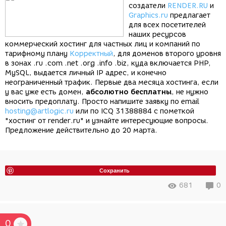
создатели
RENDER.RU
и
Graphics.ru
предлагает
для всех посетителей
наших ресурсов
коммерческий хостинг для частных лиц и компаний по
тарифному плану
Корректный
, для доменов второго уровня
в зонах .ru .com .net .org .info .biz, куда включается PHP,
MySQL, выдается личный IP адрес, и конечно
неограниченный трафик. Первые два месяца хостинга, если
у вас уже есть домен,
абсолютно бесплатны
, не нужно
вносить предоплату. Просто напишите заявку по email
hosting@artlogic.ru
или по ICQ 31388884 с пометкой
"хостинг от render.ru" и узнайте интересующие вопросы.
Предложение действительно до 20 марта.
Сохранить
681
0
0